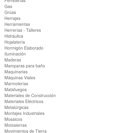
Ferreterías
Gas
Grúas
Herrajes
Herramientas
Herrerías - Talleres
Hidráulica
Hojalatería
Hormigón Elaborado
Iluminación
Maderas
Mamparas para baño
Maquinarias
Máquinas Viales
Marmolerías
Matafuegos
Materiales de Construcción
Materiales Eléctricos
Metalúrgicas
Montajes Industriales
Mosaicos
Motosierras
Movimientos de Tierra