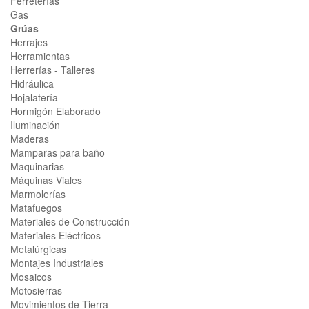
Ferreterías
Gas
Grúas
Herrajes
Herramientas
Herrerías - Talleres
Hidráulica
Hojalatería
Hormigón Elaborado
Iluminación
Maderas
Mamparas para baño
Maquinarias
Máquinas Viales
Marmolerías
Matafuegos
Materiales de Construcción
Materiales Eléctricos
Metalúrgicas
Montajes Industriales
Mosaicos
Motosierras
Movimientos de Tierra