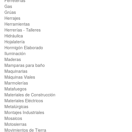
Ferreterías
Gas
Grúas
Herrajes
Herramientas
Herrerías - Talleres
Hidráulica
Hojalatería
Hormigón Elaborado
Iluminación
Maderas
Mamparas para baño
Maquinarias
Máquinas Viales
Marmolerías
Matafuegos
Materiales de Construcción
Materiales Eléctricos
Metalúrgicas
Montajes Industriales
Mosaicos
Motosierras
Movimientos de Tierra