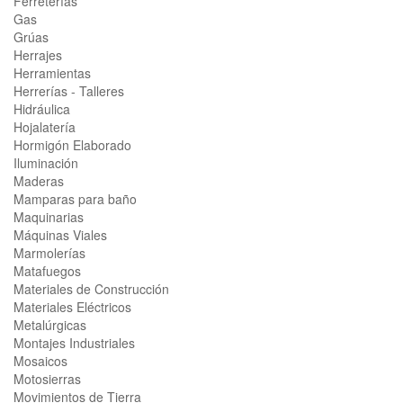
Ferreterías
Gas
Grúas
Herrajes
Herramientas
Herrerías - Talleres
Hidráulica
Hojalatería
Hormigón Elaborado
Iluminación
Maderas
Mamparas para baño
Maquinarias
Máquinas Viales
Marmolerías
Matafuegos
Materiales de Construcción
Materiales Eléctricos
Metalúrgicas
Montajes Industriales
Mosaicos
Motosierras
Movimientos de Tierra