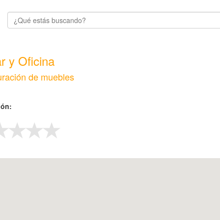
r y Oficina
ración de muebles
ión: