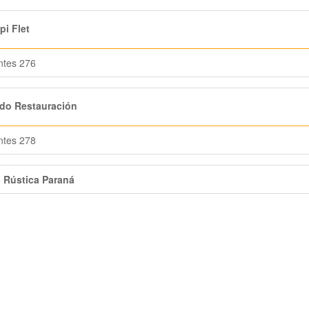
i Flet
ntes 276
do Restauración
ntes 278
n Rústica Paraná