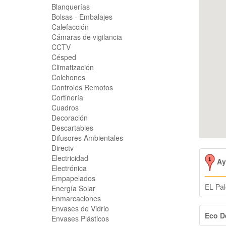
Blanquerías
Bolsas - Embalajes
Calefacción
Cámaras de vigilancia
CCTV
Césped
Climatización
Colchones
Controles Remotos
Cortinería
Cuadros
Decoración
Descartables
Difusores Ambientales
Directv
Electricidad
AyT
Electrónica
Empapelados
EL Pa
Energía Solar
Enmarcaciones
Envases de Vidrio
Eco D
Envases Plásticos