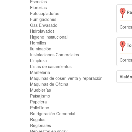
Esencias
Florerías
Rap
Fotocopiadoras
Fumigaciones
Gas Envasado
Corrie
Hidrolavados
Higiene Institucional
Hornillos
To
Iluminación
Instalaciones Comerciales
Corrie
Limpieza
Listas de casamientos
Mantelería
Visió
Máquinas de coser, venta y reparación
Máquinas de Oficina
Mueblerías
Paisajismo
Papelera
Polietileno
Refrigeración Comercial
Regalos
Regionales
Repuestos en spray