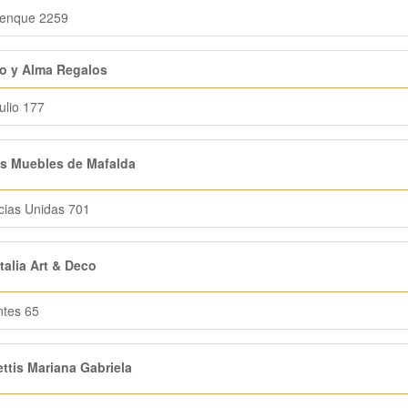
lenque 2259
o y Alma Regalos
ulio 177
s Muebles de Mafalda
cias Unidas 701
alia Art & Deco
tes 65
ttis Mariana Gabriela