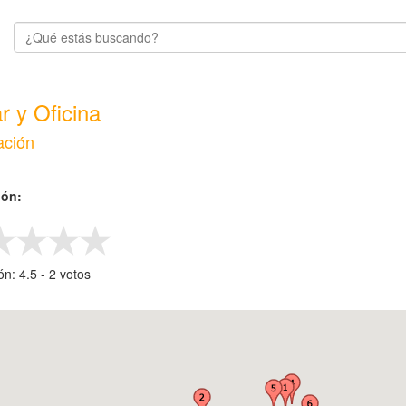
r y Oficina
ación
ión:
ión:
4.5
- ‎
2
votos