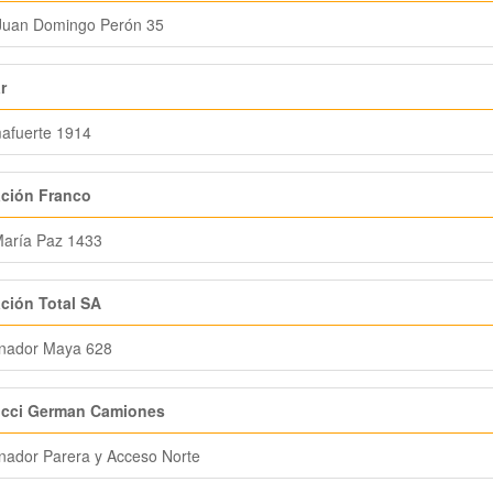
Juan Domingo Perón 35
r
afuerte 1914
ación Franco
María Paz 1433
ción Total SA
nador Maya 628
cci German Camiones
ador Parera y Acceso Norte