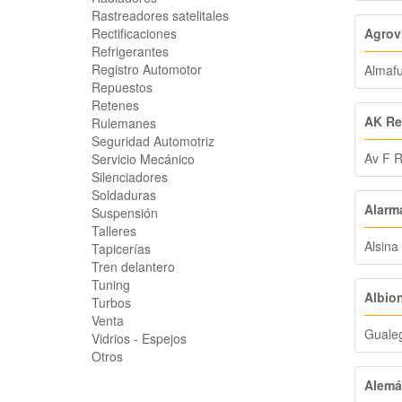
Rastreadores satelitales
Agrov
Rectificaciones
Refrigerantes
Registro Automotor
Almafu
Repuestos
Retenes
AK Re
Rulemanes
Seguridad Automotriz
Av F 
Servicio Mecánico
Silenciadores
Soldaduras
Alarm
Suspensión
Talleres
Alsina
Tapicerías
Tren delantero
Tuning
Albio
Turbos
Venta
Guale
Vidrios - Espejos
Otros
Alemá