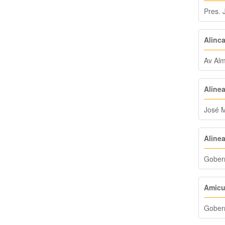
Pres. 
Alinca
Av Alm
Aline
José 
Alinea
Gober
Amicu
Gobern