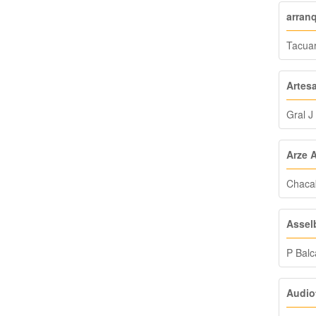
arran
Tacuar
Artes
Gral J
Arze 
Chaca
Assel
P Balc
Audio