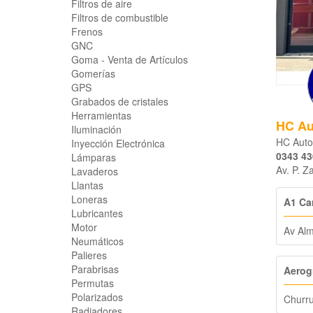
Filtros de aire
Filtros de combustible
Frenos
GNC
Goma - Venta de Artículos
Gomerías
GPS
Grabados de cristales
Herramientas
HC Au
Iluminación
HC Auto
Inyección Electrónica
0343 43
Lámparas
Av. P. Z
Lavaderos
Llantas
Loneras
A1 Car
Lubricantes
Motor
Av Alm
Neumáticos
Palieres
Parabrisas
Aerogr
Permutas
Polarizados
Churru
Radiadores