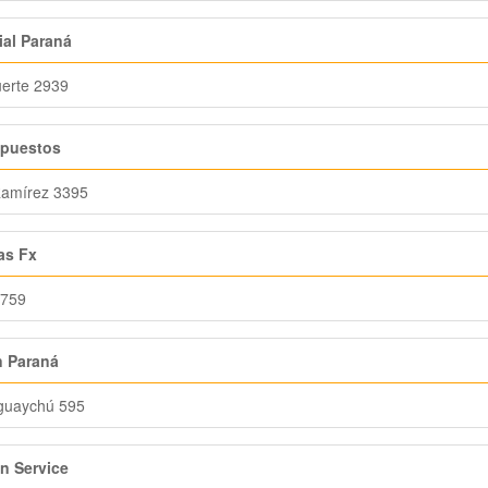
ial Paraná
erte 2939
puestos
Ramírez 3395
as Fx
 759
n Paraná
guaychú 595
n Service