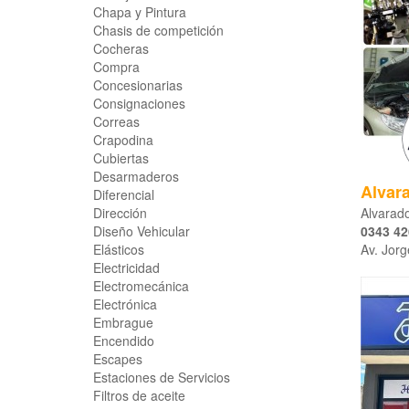
Chapa y Pintura
Chasis de competición
Cocheras
Compra
Concesionarias
Consignaciones
Correas
Crapodina
Cubiertas
Desarmaderos
Alvar
Diferencial
Alvarado
Dirección
0343 42
Diseño Vehicular
Av. Jor
Elásticos
Electricidad
Electromecánica
Electrónica
Embrague
Encendido
Escapes
Estaciones de Servicios
Filtros de aceite