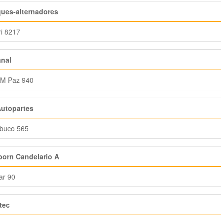
ques-alternadores
i 8217
anal
 M Paz 940
Autopartes
buco 565
born Candelario A
ar 90
tec