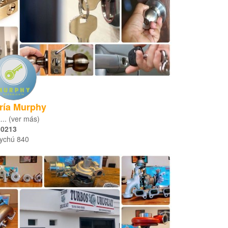
ería Murphy
... (ver más)
 0213
ychú 840