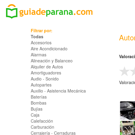
Filtrar por:
Auto
Todas
Accesorios
Aire Acondicionado
Alarmas
Valorac
Alineación y Balanceo
Alquiler de Autos
Amortiguadores
Audio - Sonido
Valorac
Autopartes
Auxilio - Asistencia Mecánica
Baterías
Bombas
Bujías
Caja
Calefacción
Carburación
Cerrajería - Cerraduras