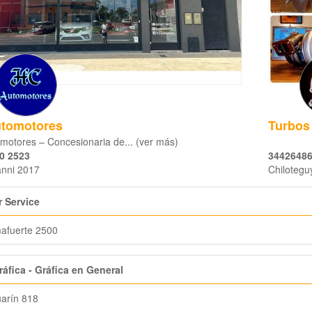
tomotores
Turbos
motores – Concesionaria de... (ver más)
0 2523
3442648
anni 2017
Chilotegu
 Service
afuerte 2500
áfica - Gráfica en General
arín 818