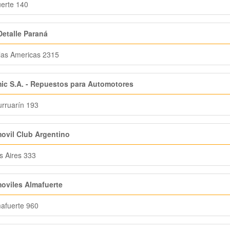
erte 140
Detalle Paraná
las Americas 2315
ic S.A. - Repuestos para Automotores
rruarín 193
ovil Club Argentino
 Aires 333
oviles Almafuerte
afuerte 960