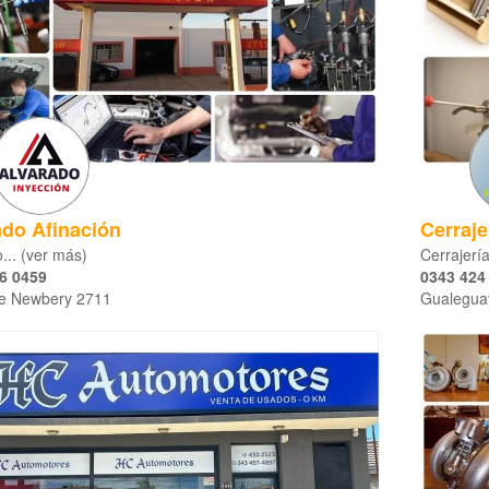
ado Afinación
Cerraj
... (ver más)
Cerrajería
6 0459
0343 424
ge Newbery 2711
Gualegua