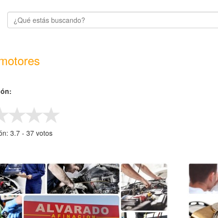
motores
ión:
ión:
3.7
- ‎
37
votos