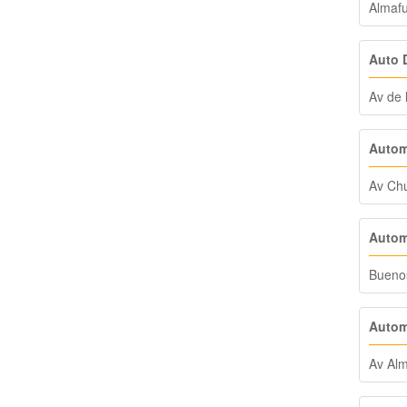
Almafu
Auto 
Av de 
Autom
Av Chu
Autom
Buenos
Autom
Av Alm