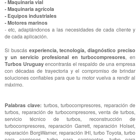
- M
aquinaria vial
- M
aquinaria agrícola
- E
quipos industriales
- M
otores marinos
- etc, adaptándonos a las necesidades de cada cliente y
de cada aplicación.
Si buscás
experiencia, tecnología, diagnóstico preciso
y un servicio profesional en turbocompresores
, en
Turbos Uruguay
encontrarás el respaldo de una empresa
con décadas de trayectoria y el compromiso de brindar
soluciones confiables para que tu motor vuelva a rendir al
máximo.
Palabras clave:
turbos, turbocompresores, reparación de
turbos, reparación de turbocompresores, venta de turbos,
servicio técnico de turbos, reconstrucción de
turbocompresores, reparación Garrett, reparación Holset,
reparación BorgWarner, reparación IHI, turbo Toyota, turbo
para camiones, turbo para camionetas, turbo para