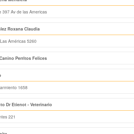
 397 Av de las Americas
lez Roxana Claudia
 Las Américas 5260
Canino Perritos Felices
o
armiento 1658
uto Dr Etienot - Veterinario
ntes 221
nita