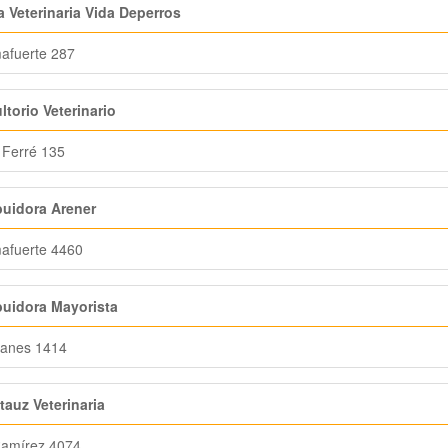
a Veterinaria Vida Deperros
afuerte 287
torio Veterinario
 Ferré 135
buidora Arener
afuerte 4460
buidora Mayorista
lanes 1414
tauz Veterinaria
Ramírez 4074