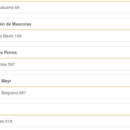
afuerte 69
én de Mascotas
o Bavio 109
s Perros
ntes 597
a Mayr
 Belgrano 687
es 518