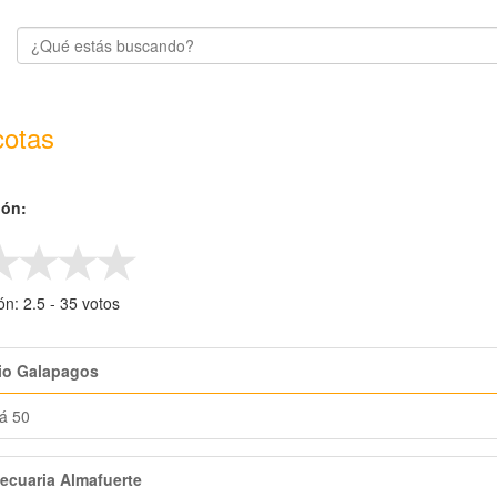
otas
ión:
ión:
2.5
- ‎
35
votos
io Galapagos
á 50
ecuaria Almafuerte