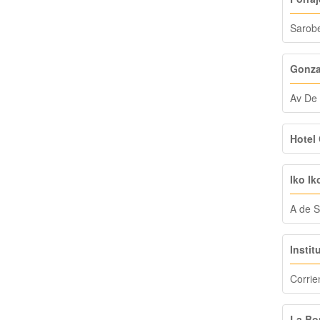
Sarobe
Gonza
Av De
Hotel 
Iko Ik
A de S
Instit
Corrie
La Bo