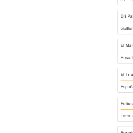
Dri Pa
Guill
El Ma
Rosari
El Tri
Españ
Felici
Loren
Forraj