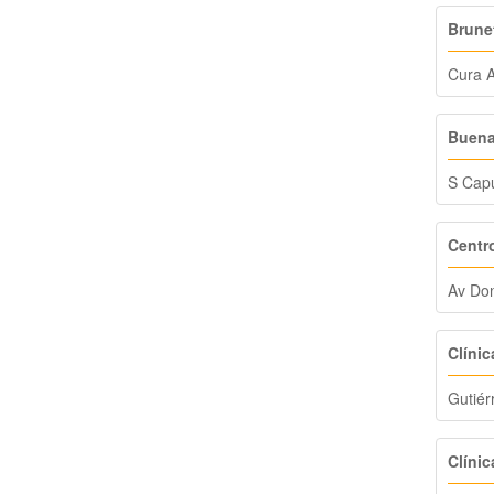
Brune
Cura A
Buena
S Capu
Centro
Av Do
Clínic
Gutiér
Clíni