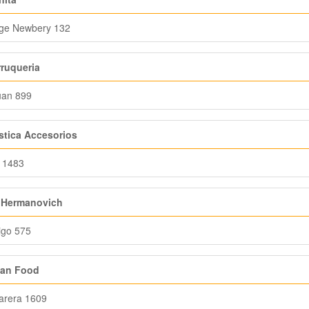
rge Newbery 132
rruqueria
uan 899
stica Accesorios
 1483
 Hermanovich
igo 575
an Food
arera 1609