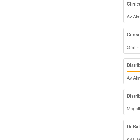
Clínic
Av Alm
Consul
Gral P
Distri
Av Alm
Distri
Magal
Dr Bat
Av F 