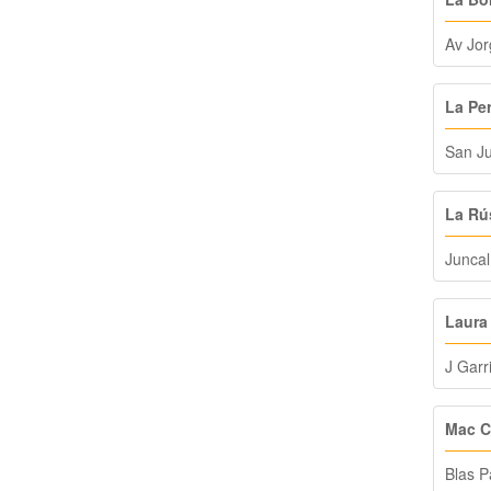
Av Jo
La Pe
San J
La Rú
Juncal
Laura
J Garr
Mac C
Blas P