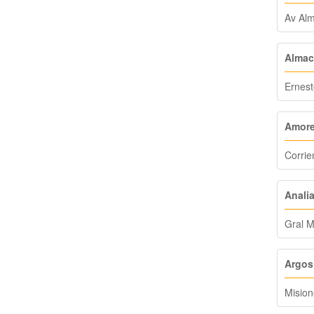
Av Alm
Almac
Ernest
Amore
Corrie
Anali
Gral M
Argos
Mision