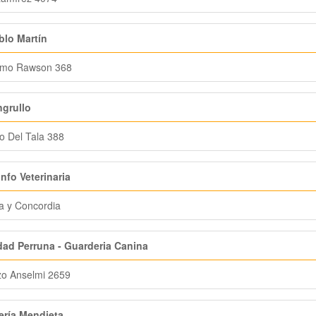
blo Martín
ermo Rawson 368
ngrullo
o Del Tala 388
unfo Veterinaria
a y Concordia
dad Perruna - Guarderia Canina
zo Anselmi 2659
ería Mendieta