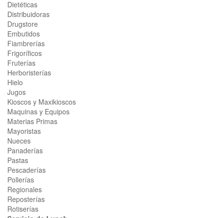
Dietéticas
Distribuidoras
Drugstore
Embutidos
Fiambrerías
Frigoríficos
Fruterías
Herboristerías
Hielo
Jugos
Kioscos y Maxikioscos
Maquinas y Equipos
Materias Primas
Mayoristas
Nueces
Panaderías
Pastas
Pescaderías
Pollerías
Regionales
Reposterías
Rotiserías