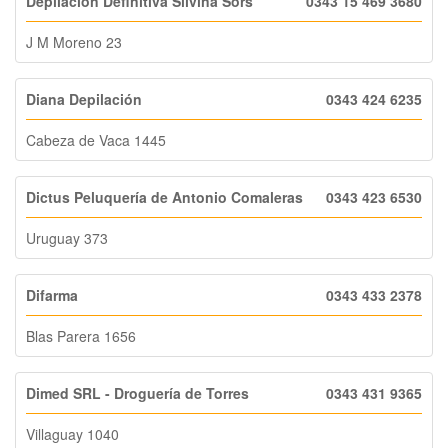
Depilación Definitiva Silvina Sors
0343 15 469 3680
J M Moreno 23
Diana Depilación
0343 424 6235
Cabeza de Vaca 1445
Dictus Peluquería de Antonio Comaleras
0343 423 6530
Uruguay 373
Difarma
0343 433 2378
Blas Parera 1656
Dimed SRL - Droguería de Torres
0343 431 9365
Villaguay 1040