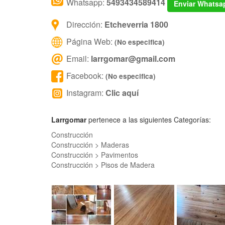
Whatsapp:
5493434589414
Enviar Whatsa
Dirección:
Etcheverria 1800
Página Web:
(No especifica)
Email:
larrgomar@gmail.com
Facebook:
(No especifica)
Instagram:
Clic aquí
Larrgomar
pertenece a las siguientes Categorías:
Construcción
Construcción > Maderas
Construcción > Pavimentos
Construcción > Pisos de Madera