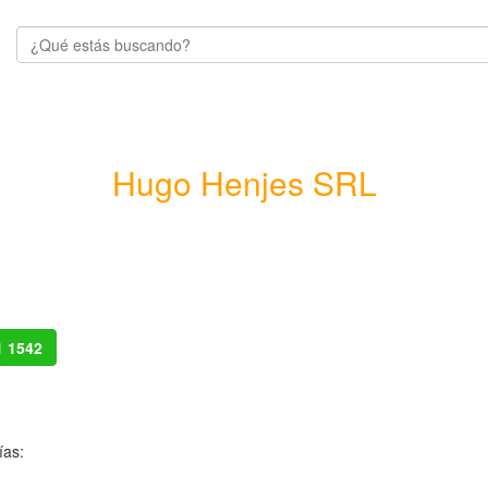
Hugo Henjes SRL
1 1542
ías: