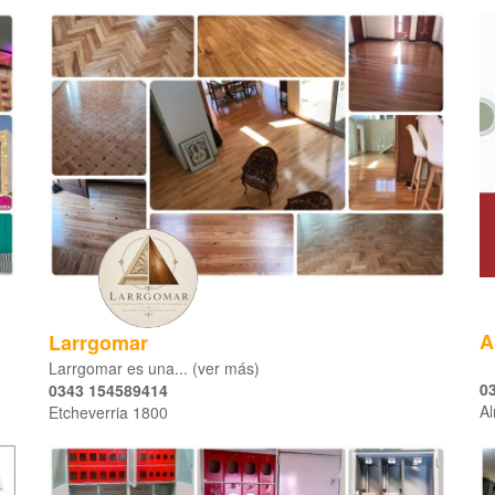
A
Larrgomar
Larrgomar es una... (ver más)
0
0343 154589414
Al
Etcheverria 1800