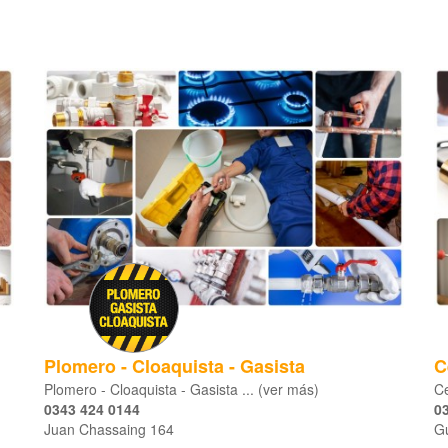
Plomero - Cloaquista - Gasista
C
Plomero - Cloaquista - Gasista ... (ver más)
Ce
0343 424 0144
0
Juan Chassaing 164
G