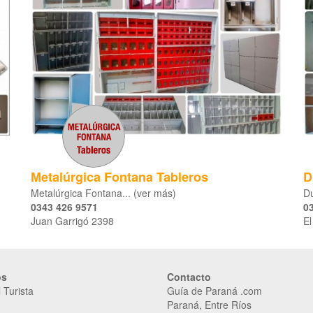
Metalúrgica Fontana Tableros
D
Metalúrgica Fontana... (ver más)
Du
0343 426 9571
0
Juan Garrigó 2398
El
os
Contacto
 Turista
Guía de Paraná .com
Paraná, Entre Ríos