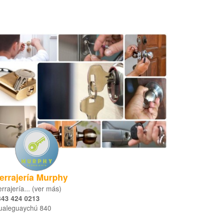
errajería Murphy
rrajería... (ver más)
343 424 0213
ualeguaychú 840